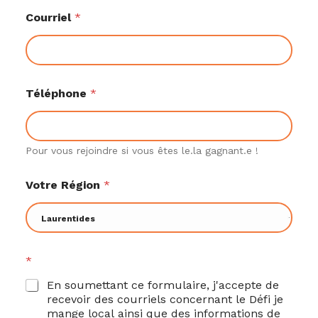
Courriel
*
C
Téléphone
*
o
u
r
r
i
Pour vous rejoindre si vous êtes le.la gagnant.e !
e
l
Votre Région
*
*
*
En soumettant ce formulaire, j'accepte de
recevoir des courriels concernant le Défi je
mange local ainsi que des informations de