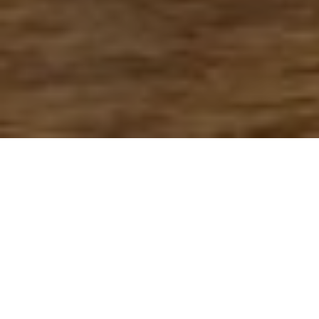
Publié dans
Cuisiner
Pour profiter d’un peu de fraîcheur dans votre
assiette, le
Réseau des fermiers·ères de famille
et le
Regroupement des Bio Locaux
vous
proposent une belle salade croquante qui met
en valeur le goût doux et sucré du panais!