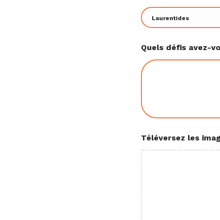
o
u
r
r
i
Quels défis avez-vo
e
l
r
é
a
l
i
s
é
s
Téléversez les imag