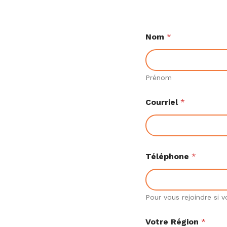
Nom
*
Prénom
Courriel
*
Téléphone
*
Pour vous rejoindre si v
*
Votre Région
*
C