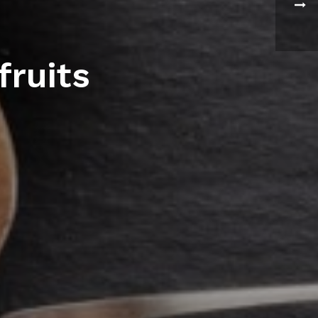
fruits