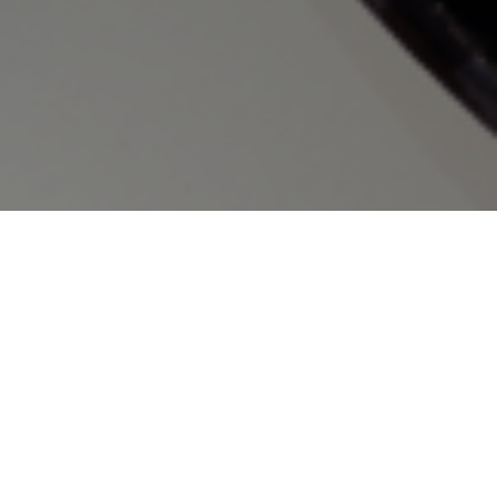
Publié dans
Recettes Bas-Saint-Laurent
Rien de plus savoureux que cette salade
jardinière avec la
Justine vinaigrette
. Simple à
réaliser, elle apporte de la fraicheur à tous les
plats!