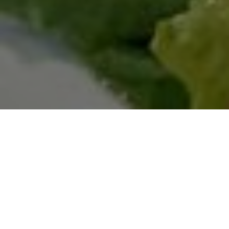
Publié dans
Recettes Bas-Saint-Laurent
Laissez-vous tenter par cette salade de P’tit
Blanchon, un fromage frais à tartiner. Cette
recette de la
Fromagerie du Littoral
saura plaire
à tout le monde avec son goût rafraîchissant et