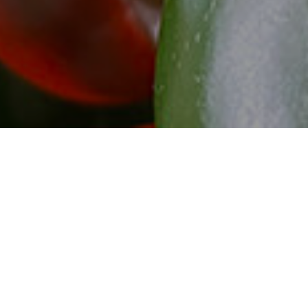
ersonnes âgées
e-Flavie
dans
Les