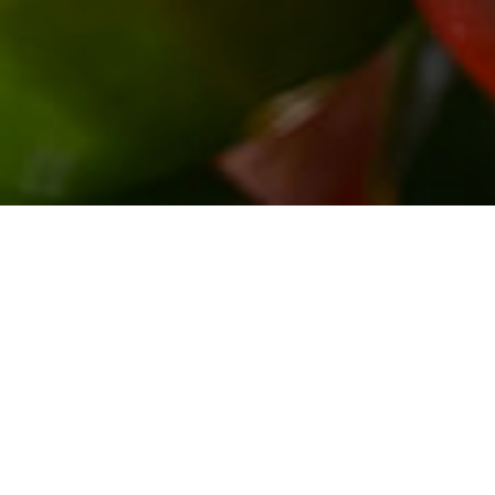
cettes Bas-Saint-Laurent
Gracieuseté de la Résidence pour p
La Villa Vents et Marées – CLC Saint
le cadre de leur participation au Défi
institutions mangent local
.