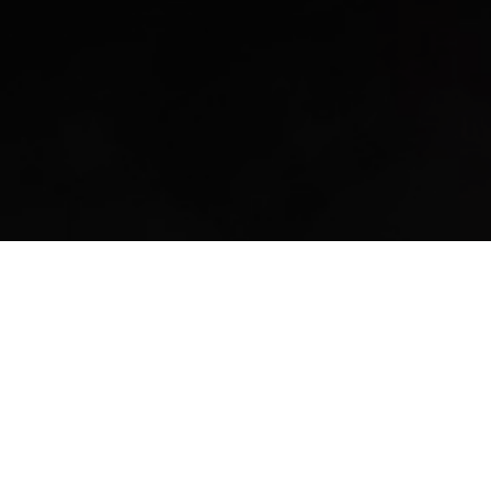
Publié dans
Recettes Gaspésie
André Lagacé, chef-formateur à l’École de la
restauration et du tourisme de la Gaspésie,
propose cette recette qui permet de récupérer
les carapaces de homard. Une délicieuse façon