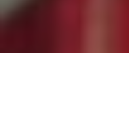
Publié dans
Recettes Outaouais
Plongez dans une expérience gustative unique
avec notre recette du gâteau aux betteraves au
glaçage mascarpone et citron.
Ce gâteau hors du commun allie l’incroyable