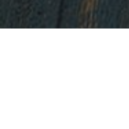
Publié dans
Recettes Saguenay-Lac-Saint-
Jean
Relish distinguée
Avec son goût frais, la relish croquante Toundra
gagnera assurément votre cœur
! Faite de
concombres frais issus des serres du même
nom, elle transformera toutes vos bonnes
recettes en des plats des plus raffinés. Vous
vous surprendrez même à en manger à la