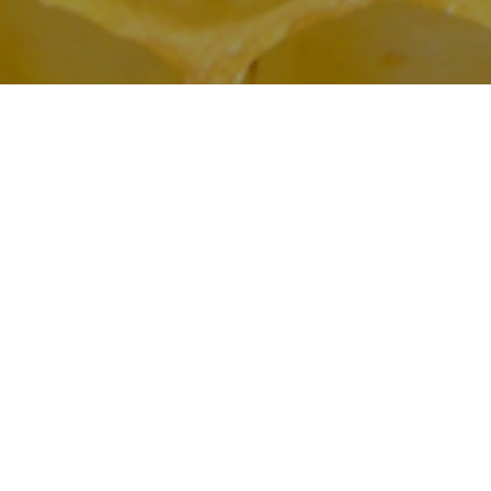
Saint-Laurent
el sucrant, on
 les rhumes ou
étés moins