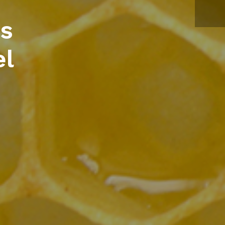
ns
el