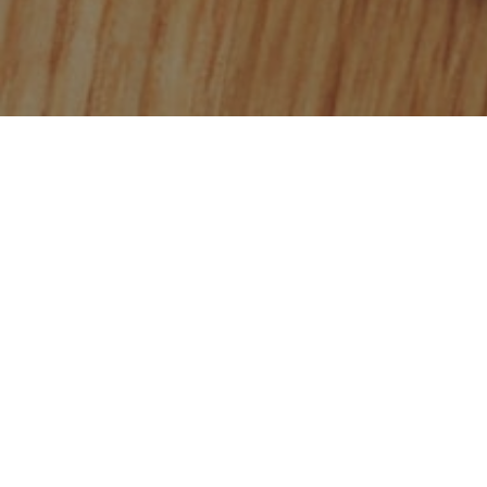
Publié dans
Recettes Montérégie
Voici une idée de déjeuner santé et coloré, à
adapter selon ses envies du moment, qui met
en vedette de délicieux produits de la
Montérégie. Cette recette est aussi bonne
pour les matins pressés qu’au brunch du
dimanche.
Pour une présentation plus soignée en formule