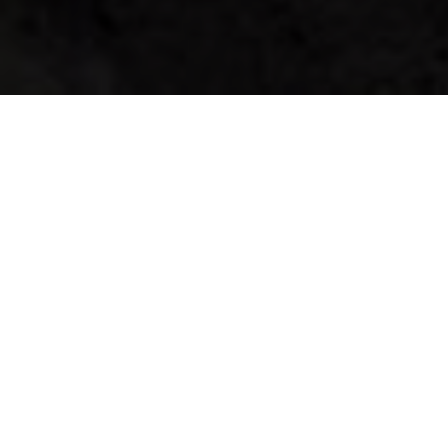
Publié dans
Cuisiner
, par Geneviève Morin pour
Défi 100 % local
Le feu de camp est sans aucun doute l’attrait
incontournable d’une soirée rassembleuse et
festive! Peu de gens s’arrêtent au fait qu’il
peut aussi être gourmand – en dehors des
traditionnelles guimauves (trop souvent
brulées, avouons-le!) Et contrairement à la
croyance populaire, c’est sur (ou dans!) les