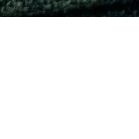
Publié dans
Recettes Montérégie
Crédit recette: la cheffe Josée Robitaille, de 5
chefs dans ma cuisine
La recette a été adapté pour y intégrer le plus
d’ingrédients montérégiens possibles.
Temps de préparation: 25 minutes
Temps de cuisson: 40 minutes