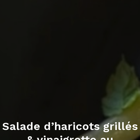
Salade d’haricots grillés
& vinaigrette au