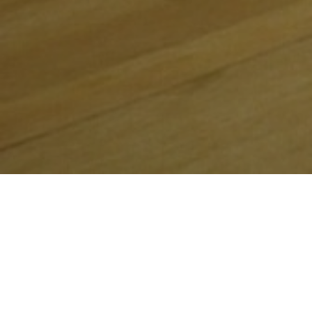
Publié dans
Recettes Saguenay-Lac-Saint-
Jean
Dans un lunch, dans un pique-nique, sur la
table du repas de Noël pour accompagner la