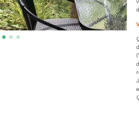
v
d
V
d
r
e