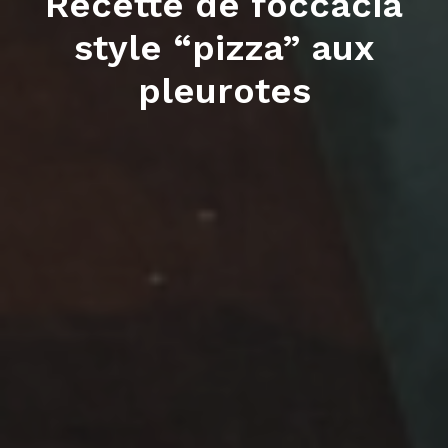
Recette de foccacia
style “pizza” aux
pleurotes