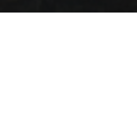
Publié dans
Recettes Montérégie
Découvrez une création exclusive mettant en
vedette six délicieux produits de la
Montérégie, concoctée par le chef Patrick
Lavoie, ambassadeur officiel de l’Expo
agricole de Saint-Hyacinthe !
Nombre de portions
2 à 4