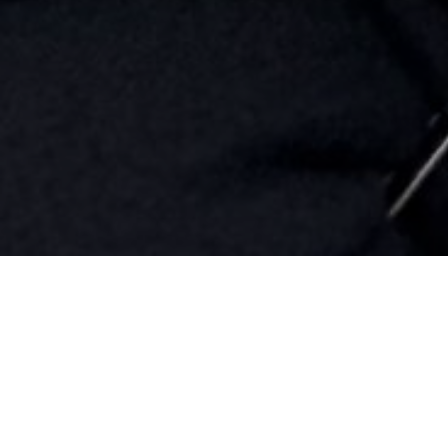
Publié dans
S'approvisionner
, par Association
des marchés publics du Québec
Un marché public, ça n’existe pas simplement