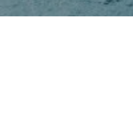
Publié dans
Recettes Saguenay-Lac-Saint-
Jean
Une recette concoctée par le
Magazine 5
ingrédients 15 minutes
pour le spécial “Virée
gourmande en
Zone boréale
Avec ses arômes boisés, le gin km12 nous
plonge en plein cœur de la forêt boréale au
pied des monts Valin, au Saguenay–Lac-Saint-
Jean. Re-connu pour sa fraîcheur et son
authenticité, ce produit est idéal servi sur glace