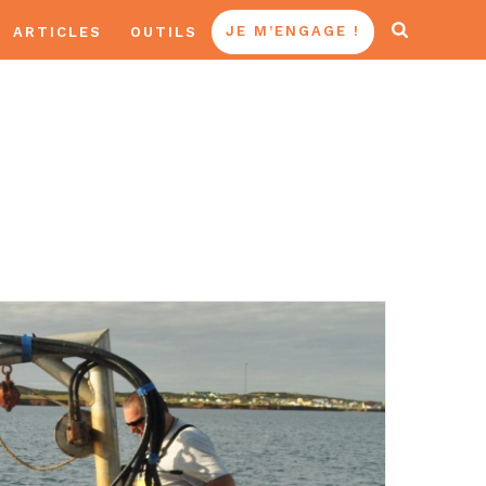
ARTICLES
OUTILS
JE M’ENGAGE !
NE